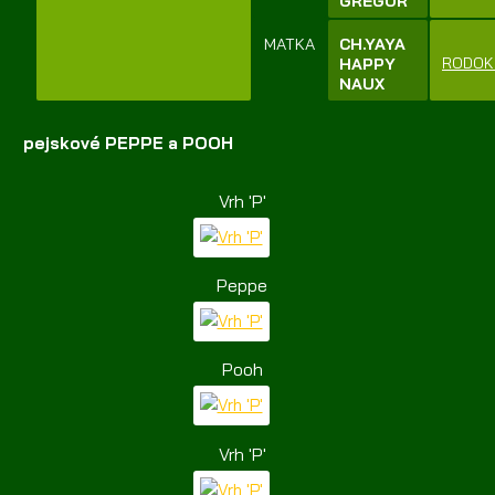
GREGOR
MATKA
CH.YAYA
RODOK
HAPPY
NAUX
pejskové PEPPE a POOH
Vrh 'P'
Peppe
Pooh
Vrh 'P'