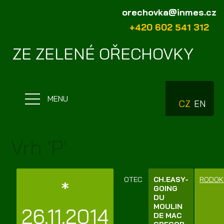
orechovka@inmes.cz
West Highland
+420 602 541 312
White Teriéři
ZE ZELENÉ OŘECHOVKY
MENU
CZ
EN
Vrh 'P'
OTEC
CH.EASY-
RODOK
*
GOING
DU
MOULIN
26.11.2014
DE MAC