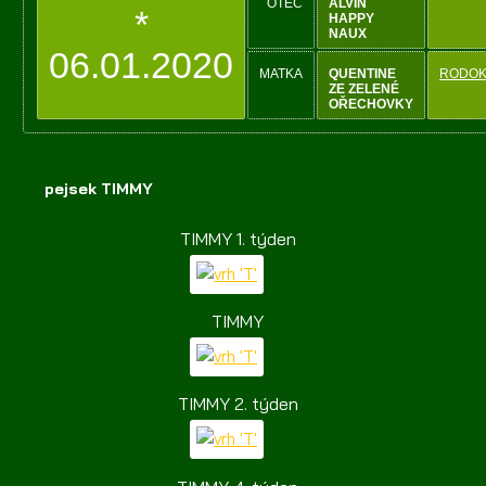
OTEC
ALVIN
*
HAPPY
NAUX
06.01.2020
MATKA
QUENTINE
RODO
ZE ZELENÉ
OŘECHOVKY
pejsek TIMMY
TIMMY 1. týden
TIMMY
TIMMY 2. týden