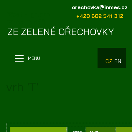
orechovka@inmes.cz
West Highland
+420 602 541 312
White Teriéři
ZE ZELENÉ OŘECHOVKY
MENU
CZ
EN
vrh 'T'