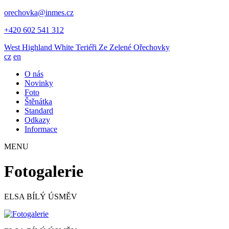
orechovka@inmes.cz
+420 602 541 312
West Highland White Teriéři
Ze Zelené Ořechovky
cz
en
O nás
Novinky
Foto
Štěnátka
Standard
Odkazy
Informace
MENU
Fotogalerie
ELSA BÍLÝ ÚSMĚV