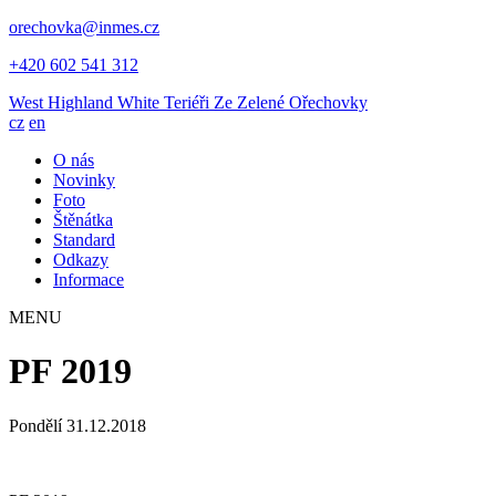
orechovka@inmes.cz
+420 602 541 312
West Highland White Teriéři
Ze Zelené Ořechovky
cz
en
O nás
Novinky
Foto
Štěnátka
Standard
Odkazy
Informace
MENU
PF 2019
Pondělí 31.12.2018