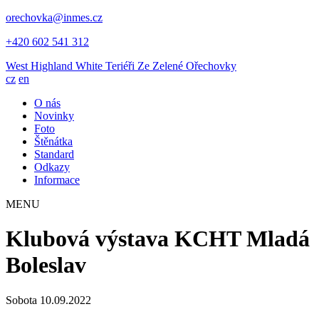
orechovka@inmes.cz
+420 602 541 312
West Highland White Teriéři
Ze Zelené Ořechovky
cz
en
O nás
Novinky
Foto
Štěnátka
Standard
Odkazy
Informace
MENU
Klubová výstava KCHT Mladá
Boleslav
Sobota 10.09.2022